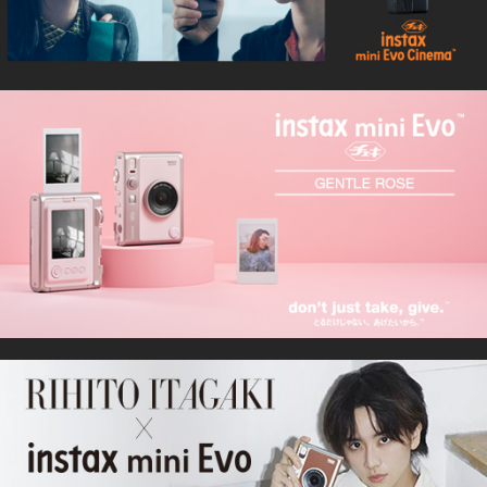
2025.09.10
「instax mini Evo™」に新色「GENTLE ROSE」が登場。
2025.02.27
instax™ Evoシリーズ スペシャルサイト公開！
2025.01.21
「instax mini Evo™」に限定モデル「PINK」が登場。
2024.04.22
instax mini Evo™ Brownが「レッドドット・デザイン賞
2024」の最高位「Best of the Best賞」を獲得！
2024.03.04
instax mini Evo™ Brownが世界的に権威のある「iFデザイン
賞」を受賞
2023.6.15
「instax mini Evo™」に新色「BROWN」が登場。