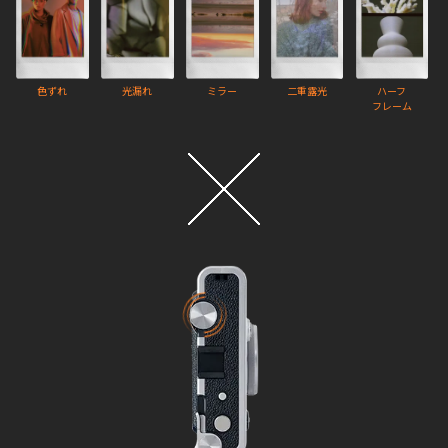
色ずれ
光漏れ
ミラー
二重露光
ハーフ
フレーム