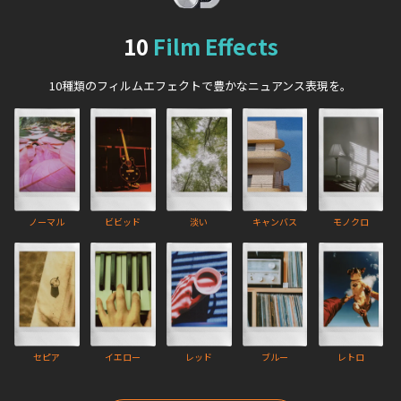
10
Film Effects
10種類のフィルムエフェクトで豊かなニュアンス表現を。
ノーマル
ビビッド
淡い
キャンバス
モノクロ
セピア
イエロー
レッド
ブルー
レトロ