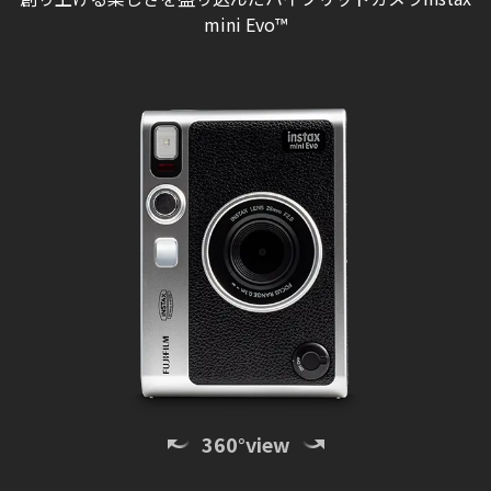
mini Evo™
360°view