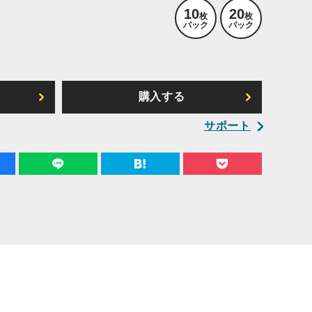
10
20
枚
枚
パック
パック
ら
購入する
サポート