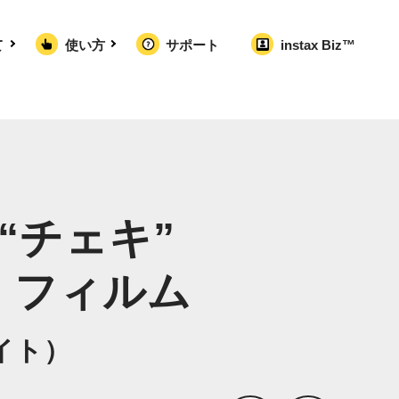
て
使い方
サポート
instax Biz™
™ “チェキ”
E フィルム
ワイト）