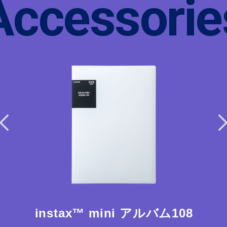
Accessorie
instax™ mini アルバム108