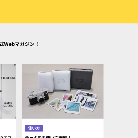
公式Webマガジン！
使い方
Rエフ
チェキ™の使い方講座！