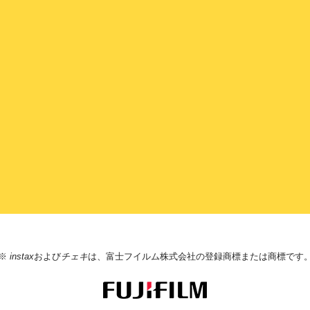
※
instax
および
チェキ
は、富士フイルム株式会社の登録商標または商標です