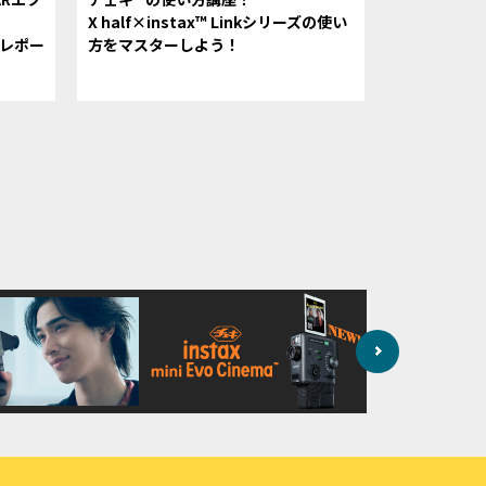
X half×instax™ Linkシリーズの使い
表会レポー
方をマスターしよう！