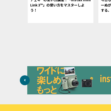
Link 3™」の使い方をマスターしよ
ーぬがi
う！
する