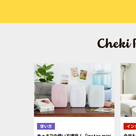
使い方
イン
チェキ™の使い方講座！「instax mini
今日